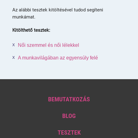
Az alábbi tesztek kitöltésével tudod segíteni
munkámat.
Kitölthető tesztek:
Női szemmel és női lélekkel
A munkavilágában az egyensúly felé
BEMUTATKOZÁS
BLOG
TESZTEK