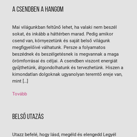
A CSENDBEN A HANGOM
Mai világunkban feltűnő lehet, ha valaki nem beszél
sokat, és inkább a háttérben marad. Pedig amikor
csend van, környezetünk és saját belső világunk
megfigyelőivé válhatunk. Persze a folyamatos
beszédnek és beszélgetésnek is megvannak a maga
örömforrásai és céljai. A csendben viszont energiát
gyűjthetünk, átgondolhatunk és tervezhetünk. Hiszen a
kimondatlan dolgoknak ugyanolyan teremtő ereje van,
mint […]
Tovább
BELSŐ UTAZÁS
Utazz befelé, hogy lásd, megéld és elengedd Legyél