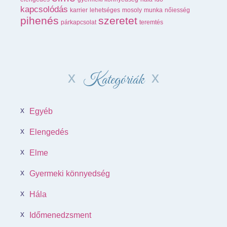
kapcsolódás
karrier
lehetséges
mosoly
munka
nőiesség
pihenés
szeretet
párkapcsolat
teremtés
Kategóriák
Egyéb
Elengedés
Elme
Gyermeki könnyedség
Hála
Időmenedzsment