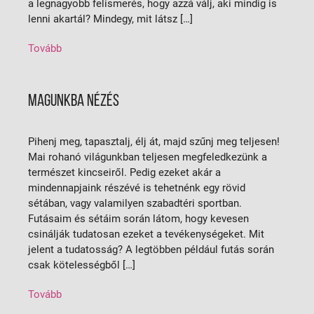
a legnagyobb felismerés, hogy azzá válj, aki mindig is
lenni akartál? Mindegy, mit látsz […]
Tovább
MAGUNKBA NÉZÉS
Pihenj meg, tapasztalj, élj át, majd szűnj meg teljesen!
Mai rohanó világunkban teljesen megfeledkezünk a
természet kincseiről. Pedig ezeket akár a
mindennapjaink részévé is tehetnénk egy rövid
sétában, vagy valamilyen szabadtéri sportban.
Futásaim és sétáim során látom, hogy kevesen
csinálják tudatosan ezeket a tevékenységeket. Mit
jelent a tudatosság? A legtöbben például futás során
csak kötelességből […]
Tovább