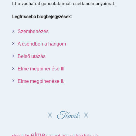
Itt olvashatod gondolataimat, esettanulmányaimat.
Legfrissebb blogbejegyzések:
Szembenézés
A csendben a hangom
Belső utazás
Elme megpihenése III.
Elme megpihenése II.
Témák
elme
elengedés
gyermeki könnyedség
hála
idő