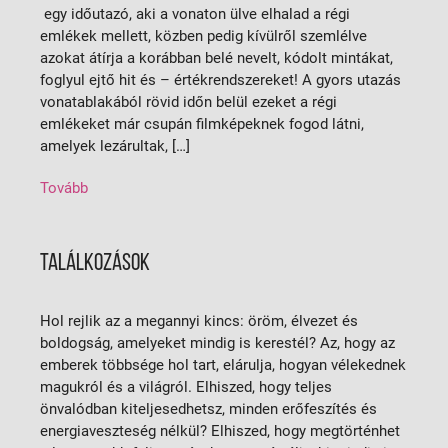
egy időutazó, aki a vonaton ülve elhalad a régi
emlékek mellett, közben pedig kívülről szemlélve
azokat átírja a korábban belé nevelt, kódolt mintákat,
foglyul ejtő hit és – értékrendszereket! A gyors utazás
vonatablakából rövid időn belül ezeket a régi
emlékeket már csupán filmképeknek fogod látni,
amelyek lezárultak, […]
Tovább
TALÁLKOZÁSOK
Hol rejlik az a megannyi kincs: öröm, élvezet és
boldogság, amelyeket mindig is kerestél? Az, hogy az
emberek többsége hol tart, elárulja, hogyan vélekednek
magukról és a világról. Elhiszed, hogy teljes
önvalódban kiteljesedhetsz, minden erőfeszítés és
energiaveszteség nélkül? Elhiszed, hogy megtörténhet