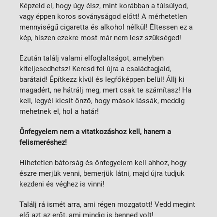
Képzeld el, hogy úgy élsz, mint korábban a túlsúlyod,
vagy éppen koros soványságod előtt! A mérhetetlen
mennyiségű cigaretta és alkohol nélkül! Éltessen ez a
kép, hiszen ezekre most már nem lesz szükséged!
Ezután találj valami elfoglaltságot, amelyben
kiteljesedhetsz! Keresd fel újra a családtagjaid,
barátaid! Építkezz kívül és legfőképpen belül! Állj ki
magadért, ne hátrálj meg, mert csak te számítasz! Ha
kell, legyél kicsit önző, hogy mások lássák, meddig
mehetnek el, hol a határ!
Önfegyelem nem a vitatkozáshoz kell, hanem a
felismeréshez!
Hihetetlen bátorság és önfegyelem kell ahhoz, hogy
észre merjük venni, bemerjük látni, majd újra tudjuk
kezdeni és véghez is vinni!
Találj rá ismét arra, ami régen mozgatott! Vedd megint
elő azt az erőt, ami mindig is benned volt!