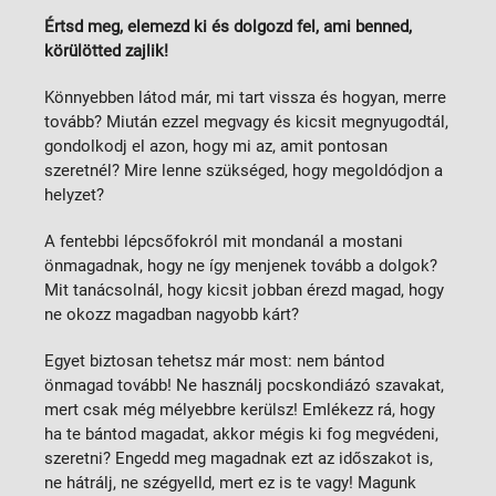
Értsd meg, elemezd ki és dolgozd fel, ami benned,
körülötted zajlik!
Könnyebben látod már, mi tart vissza és hogyan, merre
tovább? Miután ezzel megvagy és kicsit megnyugodtál,
gondolkodj el azon, hogy mi az, amit pontosan
szeretnél? Mire lenne szükséged, hogy megoldódjon a
helyzet?
A fentebbi lépcsőfokról mit mondanál a mostani
önmagadnak, hogy ne így menjenek tovább a dolgok?
Mit tanácsolnál, hogy kicsit jobban érezd magad, hogy
ne okozz magadban nagyobb kárt?
Egyet biztosan tehetsz már most: nem bántod
önmagad tovább! Ne használj pocskondiázó szavakat,
mert csak még mélyebbre kerülsz! Emlékezz rá, hogy
ha te bántod magadat, akkor mégis ki fog megvédeni,
szeretni? Engedd meg magadnak ezt az időszakot is,
ne hátrálj, ne szégyelld, mert ez is te vagy! Magunk