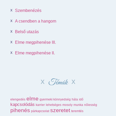
Szembenézés
A csendben a hangom
Belső utazás
Elme megpihenése III.
Elme megpihenése II.
Témák
elme
elengedés
gyermeki könnyedség
hála
idő
kapcsolódás
karrier
lehetséges
mosoly
munka
nőiesség
pihenés
szeretet
párkapcsolat
teremtés