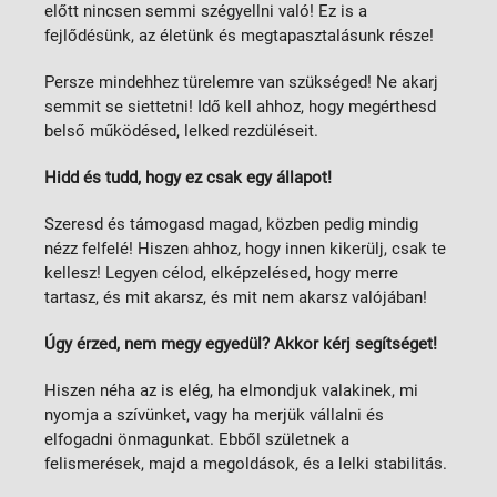
előtt nincsen semmi szégyellni való! Ez is a
fejlődésünk, az életünk és megtapasztalásunk része!
Persze mindehhez türelemre van szükséged! Ne akarj
semmit se siettetni! Idő kell ahhoz, hogy megérthesd
belső működésed, lelked rezdüléseit.
Hidd és tudd, hogy ez csak egy állapot!
Szeresd és támogasd magad, közben pedig mindig
nézz felfelé! Hiszen ahhoz, hogy innen kikerülj, csak te
kellesz! Legyen célod, elképzelésed, hogy merre
tartasz, és mit akarsz, és mit nem akarsz valójában!
Úgy érzed, nem megy egyedül? Akkor kérj segítséget!
Hiszen néha az is elég, ha elmondjuk valakinek, mi
nyomja a szívünket, vagy ha merjük vállalni és
elfogadni önmagunkat. Ebből születnek a
felismerések, majd a megoldások, és a lelki stabilitás.