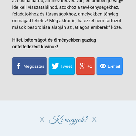
azt csinálhatod, amihez kedved van, és amiben jó vagy!
Ide kell visszatalálnod, azokhoz a tevékenységekhez,
feladatokhoz és társaságokhoz, amelyekben tényleg
önmagad lehetsz! Még akkor is, ha ezzel nem tartozol
mások besorolása alapján az „átlagos emberek” közé.
Hitet, bátorságot és élményekben gazdag
önfelfedezést kívánok!
Megosztás
Tweet
+1
E-mail
Ki vagyok?