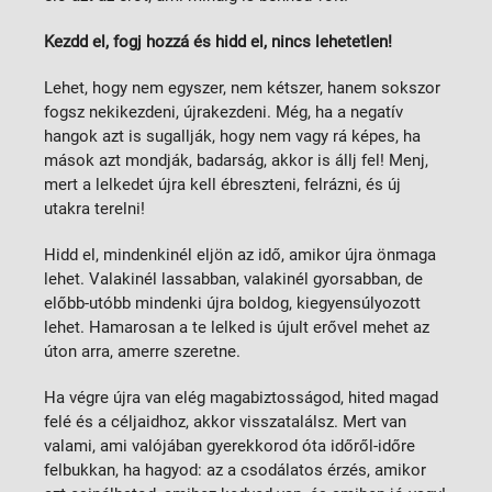
Kezdd el, fogj hozzá és hidd el, nincs lehetetlen!
Lehet, hogy nem egyszer, nem kétszer, hanem sokszor
fogsz nekikezdeni, újrakezdeni. Még, ha a negatív
hangok azt is sugallják, hogy nem vagy rá képes, ha
mások azt mondják, badarság, akkor is állj fel! Menj,
mert a lelkedet újra kell ébreszteni, felrázni, és új
utakra terelni!
Hidd el, mindenkinél eljön az idő, amikor újra önmaga
lehet. Valakinél lassabban, valakinél gyorsabban, de
előbb-utóbb mindenki újra boldog, kiegyensúlyozott
lehet. Hamarosan a te lelked is újult erővel mehet az
úton arra, amerre szeretne.
Ha végre újra van elég magabiztosságod, hited magad
felé és a céljaidhoz, akkor visszatalálsz. Mert van
valami, ami valójában gyerekkorod óta időről-időre
felbukkan, ha hagyod: az a csodálatos érzés, amikor