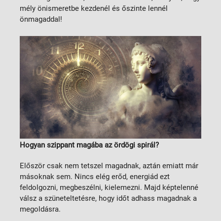
mély önismeretbe kezdenél és őszinte lennél
önmagaddal!
Hogyan szippant magába az ördögi spirál?
Először csak nem tetszel magadnak, aztán emiatt már
másoknak sem. Nincs elég erőd, energiád ezt
feldolgozni, megbeszélni, kielemezni. Majd képtelenné
válsz a szüneteltetésre, hogy időt adhass magadnak a
megoldásra.