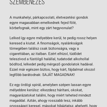
SZEMBENÉZÉS
A munkahelyi, párkapcsolati, életvezetési gondok
egyre magasabban emelkednek fejed fölé,
körbefognak, mint egy zárt hegyvonulat?
Lelked így egyre mélyebbre kerül, te pedig rossz helyen
keresed a kiutat. A finomságok, nyalánkságok
tömegében találsz csak biztonságra, vagy a
cigarettában, az italban. Ezért elhízol, tüdődet
teleszívod a füstölgő halállal, tudatodat alkohollal
bódítod, lelkedet pedig mérgező gondolatok hadával.
Ezzel már egészen biztos, hogy kárt, fájdalmat okozol
legfőbb barátodnak: SAJÁT MAGADNAK!
Ez egy ördögi spirál, amelyben szépen lassan egyre
mélyebbre kerülsz: elkezdesz hárítani, okokat,
magyarázatokat találni, hogy miért teheted mindezt
magaddal. Aztán, ahogy rosszabb lesz, inkább
orvosságot keresel, másokat hibáztatsz, ahelyett, hogy