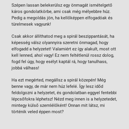
Szépen lassan belekerülsz egy önmagát ismételgető
káros gondolatkörbe, ami csak még mélyebbre húz.
Pedig a megoldás jön, ha kellőképpen elfogadóak és
türelmesek vagyunk!
Csak akkor állíthatod meg a spirál beszippantását, ha
képesség válsz olyannyira szeretni önmagad, hogy
elfogadd a helyzetet! Valamiért ez így alakult, most ott
kell lenned, ahol vagy! Ez nem feltétlenül rossz dolog,
fogd fel úgy, hogy esélyt kaptál rá, hogy tanulhass,
jobbá válhass!
Ha ezt megérted, megállsz a spirál közepén! Még
benne vagy, de már nem húz lefelé. Így lesz időd
feldolgozni a helyzetet, és gondolatban eggyel fentebbi
lépcsőfokra léphetsz! Nézd meg innen is a helyzetedet,
mintegy külső szemlélőként! Onnan mit látsz, mi
történik veled éppen most?