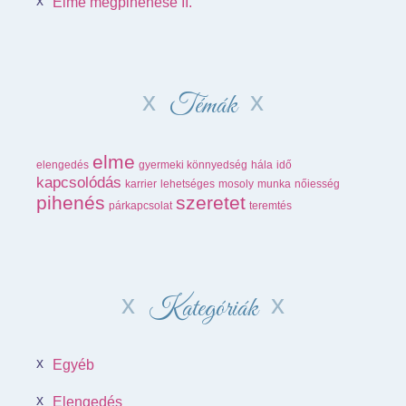
Elme megpihenése II.
Témák
elme
elengedés
gyermeki könnyedség
hála
idő
kapcsolódás
karrier
lehetséges
mosoly
munka
nőiesség
pihenés
szeretet
párkapcsolat
teremtés
Kategóriák
Egyéb
Elengedés