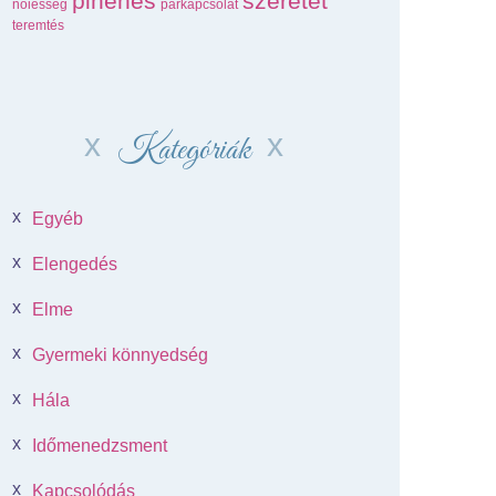
pihenés
szeretet
nőiesség
párkapcsolat
teremtés
Kategóriák
Egyéb
Elengedés
Elme
Gyermeki könnyedség
Hála
Időmenedzsment
Kapcsolódás