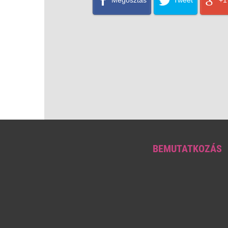
Megosztás
Tweet
+1
BEMUTATKOZÁS