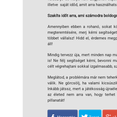
illetve saját időd, amit arra használhats
Szakíts időt arra, ami számodra boldog
Amennyiben ebben a rohanó, sokat kö
megteremtésére, merj kérni segítséget
többet vállalsz! Hidd el, érdemes meg
áll!
Mindig tervezz úja, mert minden nap má
is! Ne félj segítséget kérni, bevonni
célt végrehajtani sokkal izgalmasabb, 
Meglátod, a problémára már nem teherk
válik. Ne görcsölj, ha valami kicsúsz
Inkább játssz, mert a játékosság újraéle
az életed nem arra van, hogy terhet
pillanatát!