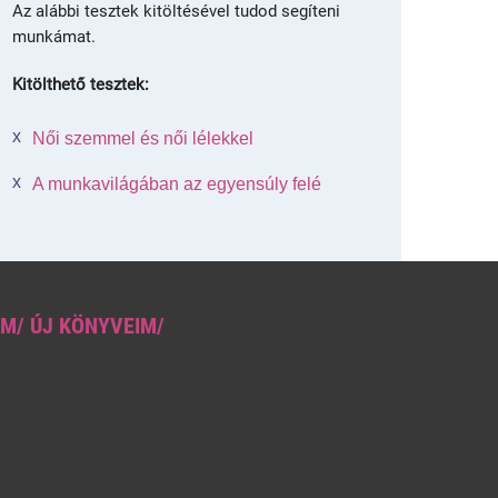
Az alábbi tesztek kitöltésével tudod segíteni
munkámat.
Kitölthető tesztek:
Női szemmel és női lélekkel
A munkavilágában az egyensúly felé
M/ ÚJ KÖNYVEIM/