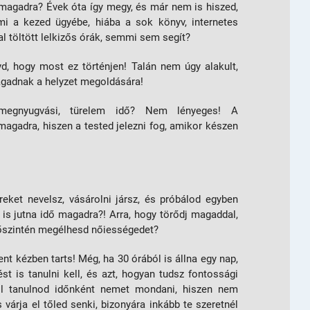
magadra? Évek óta így megy, és már nem is hiszed,
mi a kezed ügyébe, hiába a sok könyv, internetes
l töltött lelkizős órák, semmi sem segít?
yd, hogy most ez történjen! Talán nem úgy alakult,
agadnak a helyzet megoldására!
megnyugvási, türelem idő? Nem lényeges! A
 magadra, hiszen a tested jelezni fog, amikor készen
reket nevelsz, vásárolni jársz, és próbálod egyben
 is jutna idő magadra?! Arra, hogy törődj magaddal,
őszintén megélhesd nőiességedet?
t kézben tarts! Még, ha 30 órából is állna egy nap,
st is tanulni kell, és azt, hogyan tudsz fontossági
kell tanulnod időnként nemet mondani, hiszen nem
várja el tőled senki, bizonyára inkább te szeretnél