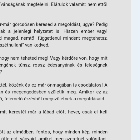
vánságának megfelelni. Elárulok valamit: nem ettől
r-már görcsösen keresed a megoldást, ugye? Pedig
k a jelenlegi helyzetet is! Hiszen ember vagy!
ed magad, nemtől függetlenül mindent megtehetsz,
„széthullani” van kedved.
 hogy nem teheted meg! Vagy kérdőre von, hogy mit
engének tűnsz, rossz édesanyának és feleségnek
?
ettél, közénk és ez már önmagában is csodálatos! A
ban és megengedésben születik meg. Amikor ez az
ető, felemelő érzésből megszületnek a megoldásaid.
mit kerestél már a lábad előtt hever, csak el kell
őtt az elmédben, fontos, hogy minden kép, minden
ötleteid, vágyaid, amiket meg szeretnél valósítani,