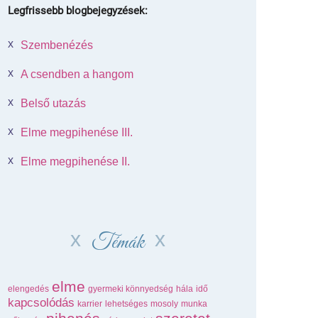
Legfrissebb blogbejegyzések:
Szembenézés
A csendben a hangom
Belső utazás
Elme megpihenése III.
Elme megpihenése II.
Témák
elme
elengedés
gyermeki könnyedség
hála
idő
kapcsolódás
karrier
lehetséges
mosoly
munka