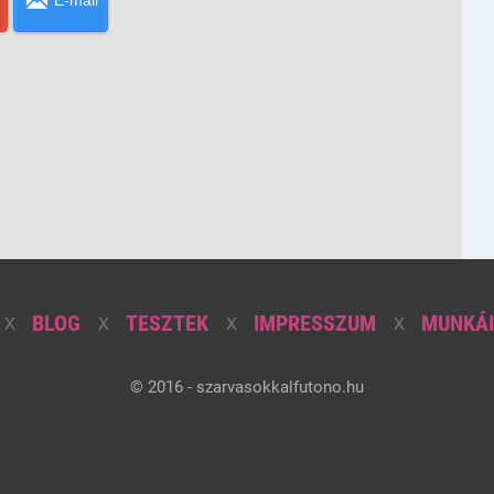
E-mail
BLOG
TESZTEK
IMPRESSZUM
MUNKÁI
© 2016 - szarvasokkalfutono.hu