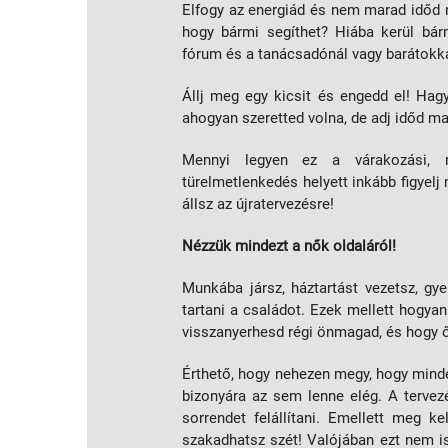
Elfogy az energiád és nem marad időd 
hogy bármi segíthet? Hiába kerül bár
fórum és a tanácsadónál vagy barátokka
Állj meg egy kicsit és engedd el! Hag
ahogyan szeretted volna, de adj időd m
Mennyi legyen ez a várakozási, 
türelmetlenkedés helyett inkább figyelj
állsz az újratervezésre!
Nézzük mindezt a nők oldaláról!
Munkába jársz, háztartást vezetsz, gye
tartani a családot. Ezek mellett hogyan
visszanyerhesd régi önmagad, és hogy 
Érthető, hogy nehezen megy, hogy minden
bizonyára az sem lenne elég. A tervezé
sorrendet felállítani. Emellett meg 
szakadhatsz szét! Valójában ezt nem is 