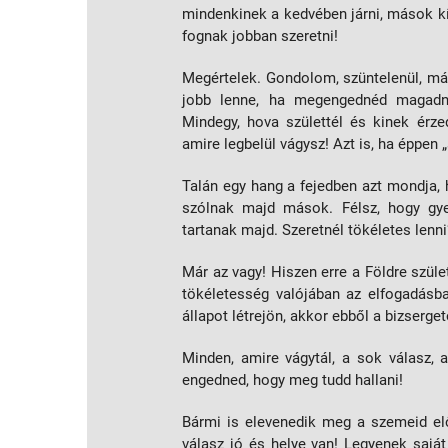
mindenkinek a kedvében járni, mások kí
fognak jobban szeretni!
Megértelek. Gondolom, szüntelenül, má
jobb lenne, ha megengednéd magadna
Mindegy, hova születtél és kinek érz
amire legbelül vágysz! Azt is, ha éppen 
Talán egy hang a fejedben azt mondja,
szólnak majd mások. Félsz, hogy gy
tartanak majd. Szeretnél tökéletes lenni
Már az vagy! Hiszen erre a Földre szül
tökéletesség valójában az elfogadás
állapot létrejön, akkor ebből a bizserg
Minden, amire vágytál, a sok válasz, a
engedned, hogy meg tudd hallani!
Bármi is elevenedik meg a szemeid el
válasz jó és helye van! Legyenek saját 