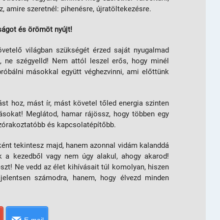
z, amire szeretnél: pihenésre, újratöltekezésre.
ságot és örömöt nyújt!
vetelő világban szükségét érzed saját nyugalmad
, ne szégyelld! Nem attól leszel erős, hogy minél
próbálni másokkal együtt véghezvinni, ami előttünk
st hoz, mást ír, mást követel tőled energia szinten
 másokat! Meglátod, hamar rájössz, hogy többen egy
szórakoztatóbb és kapcsolatépítőbb.
ént tekintesz majd, hanem azonnal vidám kalanddá
ik a kezedből vagy nem úgy alakul, ahogy akarod!
szt! Ne vedd az élet kihívásait túl komolyan, hiszen
 jelentsen számodra, hanem, hogy élvezd minden